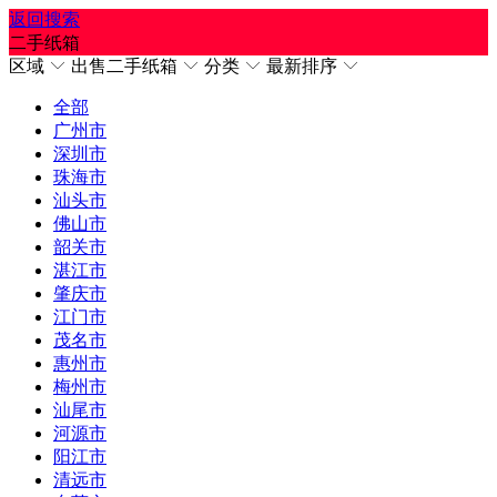
返回
搜索
二手纸箱
区域
出售二手纸箱
分类
最新排序
全部
广州市
深圳市
珠海市
汕头市
佛山市
韶关市
湛江市
肇庆市
江门市
茂名市
惠州市
梅州市
汕尾市
河源市
阳江市
清远市